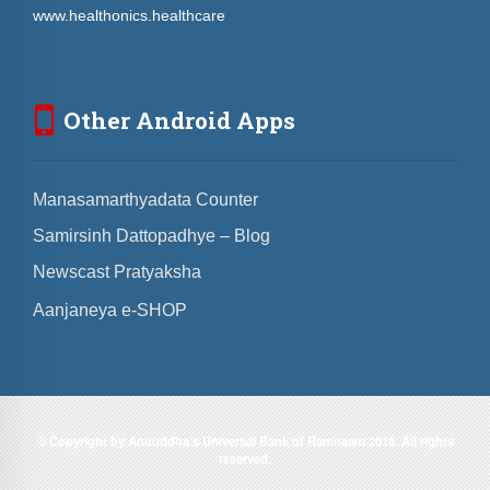
www.healthonics.healthcare
Other Android Apps
Manasamarthyadata Counter
Samirsinh Dattopadhye – Blog
Newscast Pratyaksha
Aanjaneya e-SHOP
© Copyright by Aniruddha’s Universal Bank of Ramnaam 2018. All rights
reserved.