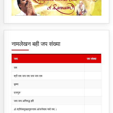
नामलेखन बही जप संख्या
जाप
जप संख्या
राम
श्री राम जय राम जय जय राम
कृष्ण
दत्तगुरु
जय जय अनिरुद्ध हरि
ॐ श्रीपंचमुखहनुमन्ताय आंजनेयाय नमो नम:।