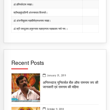
ॐ हरिमर्कटाय स्वाहा।
श्रीमहाकुंडलिनी अंजनामाता विजयते।
ॐ अंजनीसुताय महावीर्यप्रमथनाय स्वाहा।
ॐ श्री रामदूताय हनुमन्ताय महाप्राणाय महाबलाय नमो नम:।
Recent Posts
January 31, 2019
अनिरुध्दाज् युनिवर्सल बँक ऑफ रामनाम जप की
जानकारी एवं रामनाम की महिमा
October 9, 2018