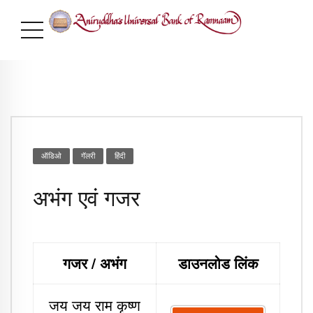
ऑडिओ
गॅलरी
​हिंदी
अभंग एवं गजर
गजर / अभंग
डाउनलोड लिंक
जय जय राम कृष्ण