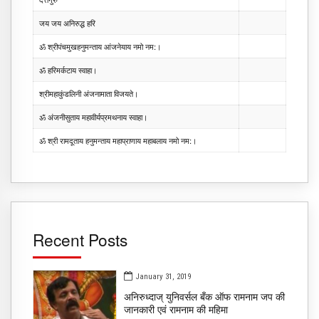
जय जय अनिरुद्ध हरि
ॐ श्रीपंचमुखहनुमन्ताय आंजनेयाय नमो नम:।
ॐ हरिमर्कटाय स्वाहा।
श्रीमहाकुंडलिनी अंजनामाता विजयते।
ॐ अंजनीसुताय महावीर्यप्रमथनाय स्वाहा।
ॐ श्री रामदूताय हनुमन्ताय महाप्राणाय महाबलाय नमो नम:।
Recent Posts
January 31, 2019
अनिरुध्दाज् युनिवर्सल बँक ऑफ रामनाम जप की
जानकारी एवं रामनाम की महिमा