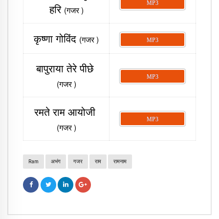
MP3
हरि ​
(गजर )
कृष्णा गोविंद
(गजर )
MP3
​बापुराया तेरे पीछे ​
MP3
(गजर )
रमते राम आयोजी ​
MP3
(गजर )
Ram
अभंग
गजर
राम
रामनाम