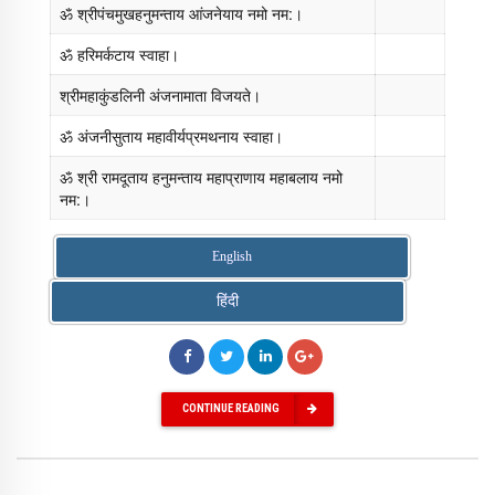
ॐ श्रीपंचमुखहनुमन्ताय आंजनेयाय नमो नम:।
ॐ हरिमर्कटाय स्वाहा।
श्रीमहाकुंडलिनी अंजनामाता विजयते।
ॐ अंजनीसुताय महावीर्यप्रमथनाय स्वाहा।
ॐ श्री रामदूताय हनुमन्ताय महाप्राणाय महाबलाय नमो
नम:।
English
हिंदी
CONTINUE READING