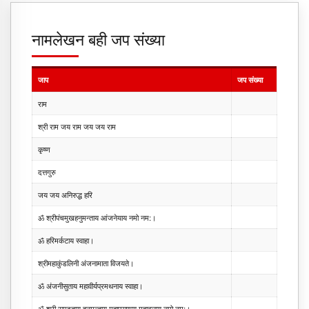
नामलेखन बही जप संख्या
जाप
जप संख्या
राम
श्री राम जय राम जय जय राम
कृष्ण
दत्तगुरु
जय जय अनिरुद्ध हरि
ॐ श्रीपंचमुखहनुमन्ताय आंजनेयाय नमो नम:।
ॐ हरिमर्कटाय स्वाहा।
श्रीमहाकुंडलिनी अंजनामाता विजयते।
ॐ अंजनीसुताय महावीर्यप्रमथनाय स्वाहा।
ॐ श्री रामदूताय हनुमन्ताय महाप्राणाय महाबलाय नमो नम:।