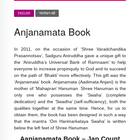
ENGLISH
नामलेखन बही
Anjanamata Book
In 2011, on the occasion of ‘Shree Varadchandika
Prasannotsav’, Sadguru Aniruddha gave a unique gift to
the ‘Aniruddha’s Universal Bank of Ramnaam’ to help
everyone to increase propinquity to God and to succeed
on the path of ‘Bhakti’ more effectively. This gift was the
‘Anjanamata’ book. Anjanamata (Aadimata Anjani) is the
mother of ‘Mahapran’ Hanuman. Shree Hanuman is the
only one who possesses the ‘Swaha’ (complete
dedication) and the ‘Swadha’ (self-sufficiency), both the
qualities together at the same time. Hence, for us to
obtain them, the book has been designed in such a way
that the mantra ‘Om Harimarkataya Swaha’ is written
below the left feet of Shree Hanuman.
Aanjanamata Book – Jap Count