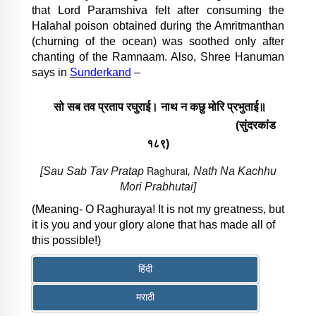
that Lord Paramshiva felt after consuming the
Halahal poison obtained during the Amritmanthan
(churning of the ocean) was soothed only after
chanting of the Ramnaam. Also, Shree Hanuman
says in
Sunderkand
–
सो सब तव प्रताप रघुराई। नाथ न कछु मोरि प्रभुताई॥
(सुंदरकांड
१८९)
Raghurai
[Sau Sab Tav Pratap
, Nath Na Kachhu
Mori Prabhutai]
(Meaning- O Raghuraya! It is not my greatness, but
it is you and your glory alone that has made all of
this possible!)
हिंदी
मराठी