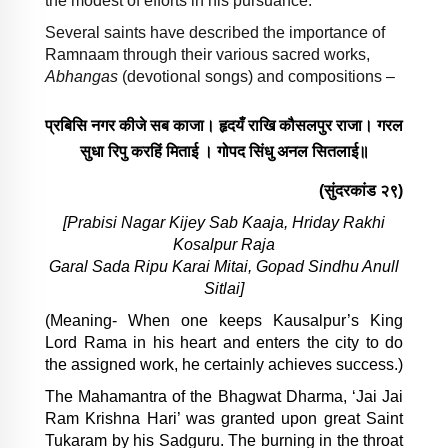
the modest of efforts in his pursuance.
Several saints have described the importance of
Ramnaam through their various sacred works,
Abhangas
(devotional songs) and compositions –
प्रबिसि
नगर
कीजे
सब
काजा।
हृदयँ
राखि
कौसलपुर
राजा।
गरल
सुधा
रिपु
करहिं
मिताई
।
गोपद
सिंधु
अनल
सितलाई॥
(
सुंदरकांड
२९
)
[Prabisi Nagar Kijey Sab Kaaja, Hriday Rakhi
Kosalpur Raja
Garal Sada Ripu Karai Mitai, Gopad Sindhu Anull
Sitlai]
(Meaning- When one keeps Kausalpur’s King
Lord Rama in his heart and enters the city to do
the assigned work, he certainly achieves success.)
The Mahamantra of the Bhagwat Dharma, ‘Jai Jai
Ram Krishna Hari’ was granted upon great Saint
Tukaram by his Sadguru. The burning in the throat