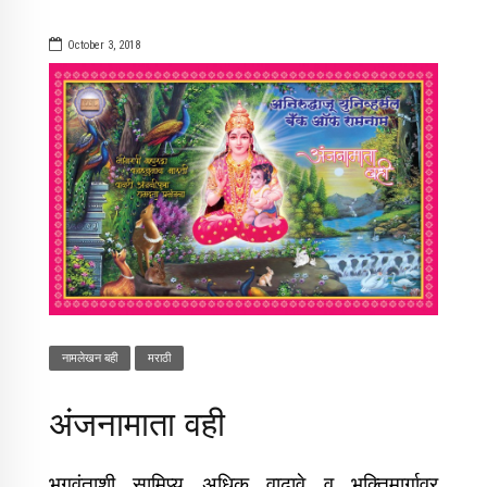
October 3, 2018
नामलेखन बही
मराठी
अंजनामाता वही
भगवंताशी सामिप्य अधिक वाढावे व भक्तिमार्गावर