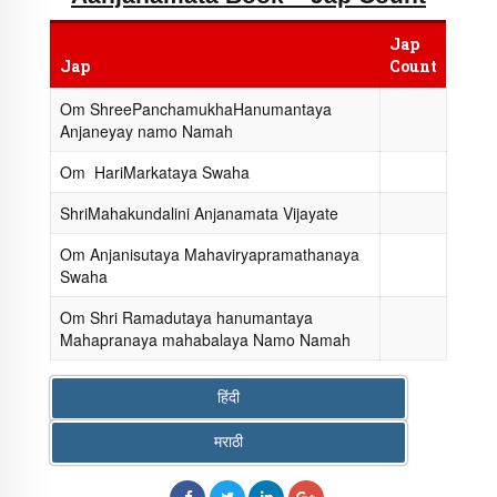
Jap
Jap
Count
Om ShreePanchamukhaHanumantaya
Anjaneyay namo Namah
Om HariMarkataya Swaha
ShriMahakundalini Anjanamata Vijayate
Om Anjanisutaya Mahaviryapramathanaya
Swaha
Om Shri Ramadutaya hanumantaya
Mahapranaya mahabalaya Namo Namah
हिंदी
मराठी