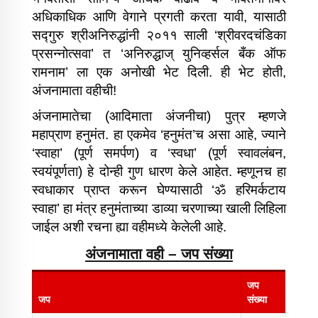
अधिकाधिक आणि वेगाने प्रगती करता यावी, यासाठी
सद्‍गुरु श्रीअनिरुद्धांनी २०११ साली ‘श्रीवरदचंडिका
प्रसन्नोत्सवा’ त ‘अनिरुद्धाज् युनिव्हर्सल बँक ऑफ
रामनाम’ ला एक अनोखी भेट दिली. ही भेट होती,
अंजनामाता वहीची!
अंजनामातेचा (आदिमाता अंजनीचा) पुत्र म्हणजे
महाप्राण हनुमंत. हा एकमेव ‘हनुमंत’च असा आहे, ज्याने
‘स्वाहा’ (पूर्ण समर्पण) व ‘स्वधा’ (पूर्ण स्वावलंबन,
स्वयंपूर्णता) हे दोन्ही गुण धारण केले आहेत. म्हणूनच हा
स्वधाकार प्राप्त करून घेण्यासाठी ‘ॐ हरिमर्कटाय
स्वाहा’ हा मंत्र हनुमंताच्या डाव्या चरणाच्या खाली लिहिला
जाईल अशी रचना ह्या वहीमध्ये केलेली आहे.
अंजनामाता वही – जप संख्या
जप
जप
संख्या